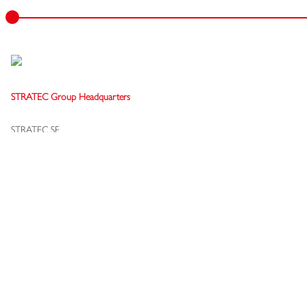
STRATEC Group Headquarters
STRATEC SE
Gewerbestraße 37
75217 Birkenfeld
Germany
+49 7082 7916-0
info[at]stratec.com